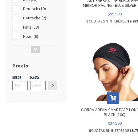
ANTIPARRAS TYR BLACK HA
MIRROR RACING - BLUE SILVER 
Deutsch (19)
$59.900
Deutsche (2)
6
CUOTAS SIN INTERÉS DE
$9.983
Finis (53)
Head (6)
Precio
DESDE
HASTA
GORRA ARENA SMARTCAP LONG
BLACK (100)
$34.500
6
CUOTAS SIN INTERÉS DE
$5.7