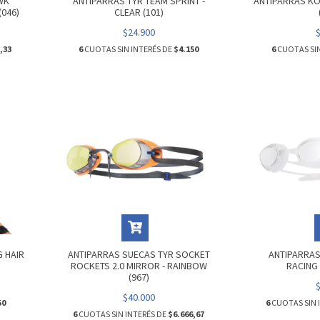
WK
ANTIPARRAS TYR TEAM SPRINT -
ANTIPARRAS KO
(046)
CLEAR (101)
$24.900
,33
6
CUOTAS SIN INTERÉS DE
$4.150
6
CUOTAS SIN
 HAIR
ANTIPARRAS SUECAS TYR SOCKET
ANTIPARRAS
ROCKETS 2.0 MIRROR - RAINBOW
RACING 
(967)
$40.000
50
6
CUOTAS SIN 
6
CUOTAS SIN INTERÉS DE
$6.666,67