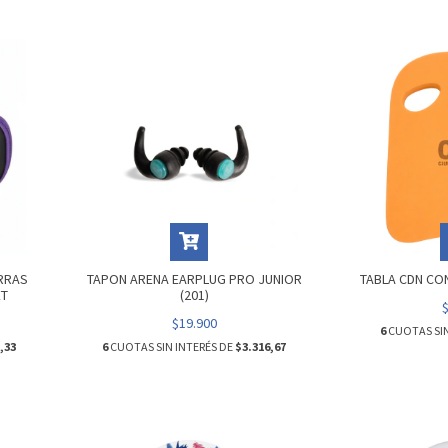
RRAS
TAPON ARENA EARPLUG PRO JUNIOR
TABLA CDN CO
ET
(201)
$19.900
6
CUOTAS SIN
,33
6
CUOTAS SIN INTERÉS DE
$3.316,67