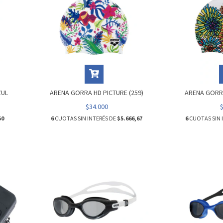
ZUL
ARENA GORRA HD PICTURE (259)
ARENA GORRA
$34.000
50
6
CUOTAS SIN INTERÉS DE
$5.666,67
6
CUOTAS SIN 