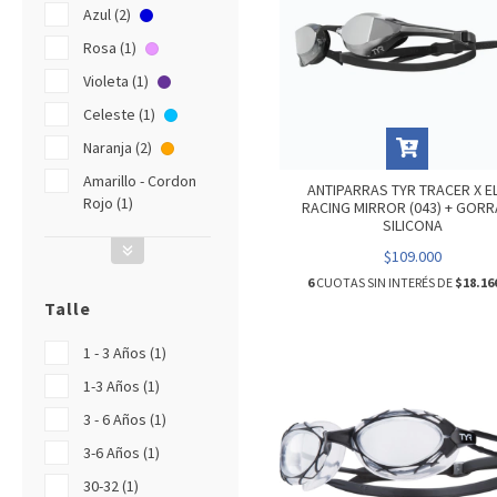
Azul (2)
Rosa (1)
Violeta (1)
Celeste (1)
Naranja (2)
Amarillo - Cordon
ANTIPARRAS TYR TRACER X EL
Rojo (1)
RACING MIRROR (043) + GORR
SILICONA
$109.000
6
CUOTAS SIN INTERÉS DE
$18.16
Talle
1 - 3 Años (1)
1-3 Años (1)
3 - 6 Años (1)
3-6 Años (1)
30-32 (1)