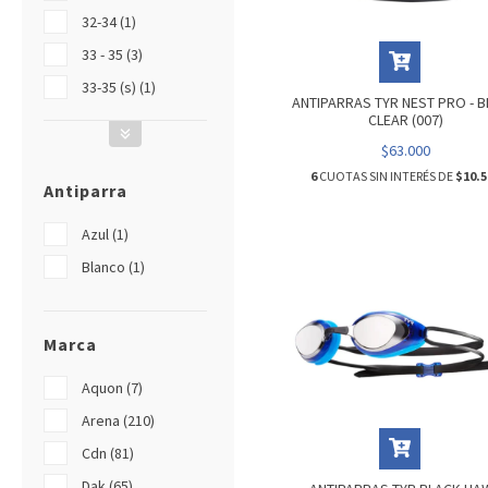
32-34 (1)
33 - 35 (3)
33-35 (s) (1)
ANTIPARRAS TYR NEST PRO - 
CLEAR (007)
$63.000
6
CUOTAS SIN INTERÉS DE
$10.5
Antiparra
Azul (1)
Blanco (1)
Marca
Aquon (7)
Arena (210)
Cdn (81)
Dak (65)