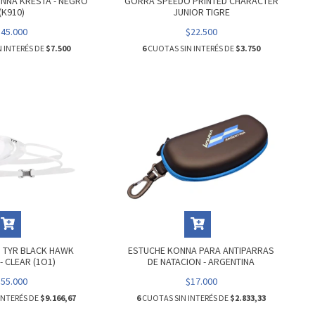
NNA KRESTA - NEGRO
GORRA SPEEDO PRINTED CHARACTER
(K910)
JUNIOR TIGRE
$45.000
$22.500
 INTERÉS DE
$7.500
6
CUOTAS SIN INTERÉS DE
$3.750
 TYR BLACK HAWK
ESTUCHE KONNA PARA ANTIPARRAS
- CLEAR (1O1)
DE NATACION - ARGENTINA
$55.000
$17.000
INTERÉS DE
$9.166,67
6
CUOTAS SIN INTERÉS DE
$2.833,33