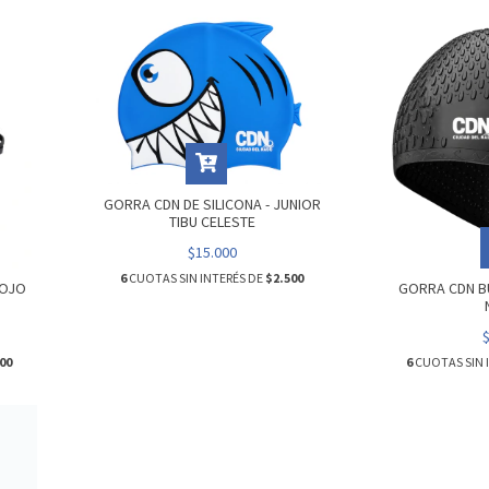
GORRA CDN DE SILICONA - JUNIOR
TIBU CELESTE
$15.000
6
CUOTAS SIN INTERÉS DE
$2.500
ROJO
GORRA CDN BU
00
6
CUOTAS SIN 