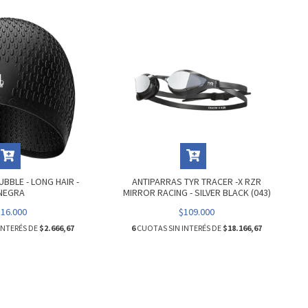
BBLE - LONG HAIR -
ANTIPARRAS TYR TRACER -X RZR
NEGRA
MIRROR RACING - SILVER BLACK (043)
$16.000
$109.000
INTERÉS DE
$2.666,67
6
CUOTAS SIN INTERÉS DE
$18.166,67