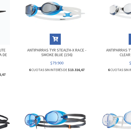
ITE
ANTIPARRAS TYR STEALTH-X RACE -
ANTIPARRAS T
A DE
SMOKE BLUE (156)
CLEAR 
$79.900
6
CUOTAS SIN INTERÉS DE
$13.316,67
6
CUOTAS SIN I
6,67