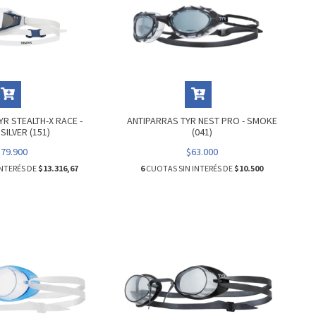
YR STEALTH-X RACE -
ANTIPARRAS TYR NEST PRO - SMOKE
SILVER (151)
(041)
$79.900
$63.000
NTERÉS DE
$13.316,67
6
CUOTAS SIN INTERÉS DE
$10.500