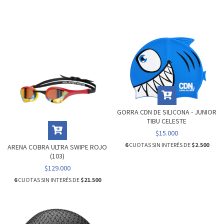
GORRA CDN DE SILICONA - JUNIOR
TIBU CELESTE
$15.000
6
CUOTAS SIN INTERÉS DE
$2.500
ARENA COBRA ULTRA SWIPE ROJO
(103)
$129.000
6
CUOTAS SIN INTERÉS DE
$21.500