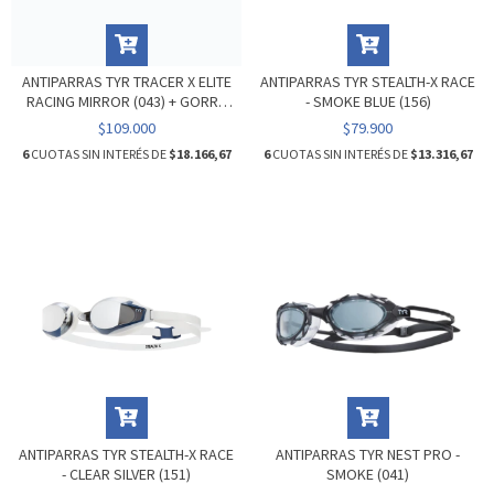
ANTIPARRAS TYR TRACER X ELITE
ANTIPARRAS TYR STEALTH-X RACE
RACING MIRROR (043) + GORRA
- SMOKE BLUE (156)
DE SILICONA
$109.000
$79.900
6
CUOTAS SIN INTERÉS DE
$18.166,67
6
CUOTAS SIN INTERÉS DE
$13.316,67
ANTIPARRAS TYR STEALTH-X RACE
ANTIPARRAS TYR NEST PRO -
- CLEAR SILVER (151)
SMOKE (041)