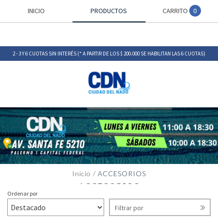
INICIO
PRODUCTOS
CARRITO
0
2 - 3 Y 6 CUOTAS SIN INTERÉS (* A PARTIR DE LOS $ 200.000 SE HABILITAN LAS 6 CUOTAS)
Inicio
/
ACCESORIOS
ACCESORIOS
Ordenar por
Filtrar por