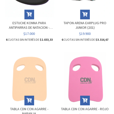
ESTUCHE KONNA PARA
TAPON ARENA EARPLUG PRO
ANTIPARRAS DE NATACION -
JUNIOR (201)
BLACK VIOLET
$17.000
$19.900
6
CUOTAS SIN INTERÉS DE
$2.833,33
6
CUOTAS SIN INTERÉS DE
$3.316,67
TABLA CDN CON AGARRE -
TABLA CDN CON AGARRE - ROJO
NARANJA