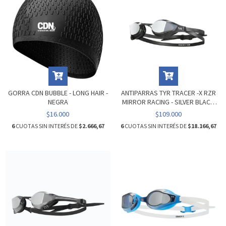
GORRA CDN BUBBLE - LONG HAIR -
ANTIPARRAS TYR TRACER -X RZR
NEGRA
MIRROR RACING - SILVER BLACK
(043)
$16.000
$109.000
6
CUOTAS SIN INTERÉS DE
$2.666,67
6
CUOTAS SIN INTERÉS DE
$18.166,67