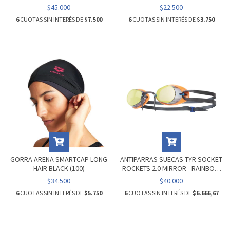
$45.000
$22.500
6
CUOTAS SIN INTERÉS DE
$7.500
6
CUOTAS SIN INTERÉS DE
$3.750
GORRA ARENA SMARTCAP LONG
ANTIPARRAS SUECAS TYR SOCKET
HAIR BLACK (100)
ROCKETS 2.0 MIRROR - RAINBOW
(967)
$34.500
$40.000
6
CUOTAS SIN INTERÉS DE
$5.750
6
CUOTAS SIN INTERÉS DE
$6.666,67