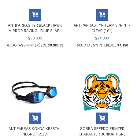
ANTIPARRAS TYR BLACK HAWK
ANTIPARRAS TYR TEAM SPRINT -
MIRROR RACING - BLUE SILVER
CLEAR (101)
(046)
$59.900
$24.900
6
CUOTAS SIN INTERÉS DE
$9.983,33
6
CUOTAS SIN INTERÉS DE
$4.150
ANTIPARRAS KONNA KRESTA -
GORRA SPEEDO PRINTED
NEGRO (K910)
CHARACTER JUNIOR TIGRE