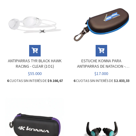
ANTIPARRAS TYR BLACK HAWK
ESTUCHE KONNA PARA
RACING - CLEAR (1O1)
ANTIPARRAS DE NATACION -
ARGENTINA
$55.000
$17.000
6
CUOTAS SIN INTERÉS DE
$9.166,67
6
CUOTAS SIN INTERÉS DE
$2.833,33