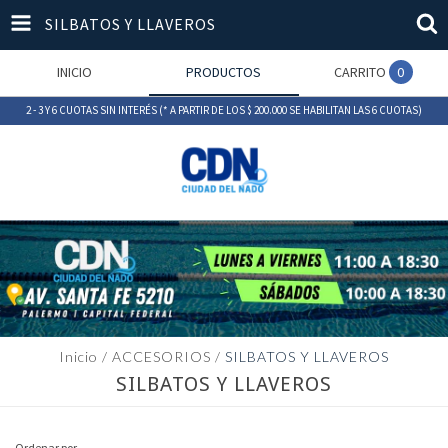
SILBATOS Y LLAVEROS
INICIO
PRODUCTOS
CARRITO
0
2 - 3 Y 6 CUOTAS SIN INTERÉS (* A PARTIR DE LOS $ 200.000 SE HABILITAN LAS 6 CUOTAS)
Inicio
/
ACCESORIOS
/
SILBATOS Y LLAVEROS
SILBATOS Y LLAVEROS
Ordenar por