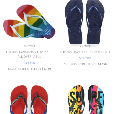
SIN STOCK
SIN STOCK
OJOTAS HAVAIANAS TOP PRIDE
OJOTAS HAVAIANAS SLIM MARINO
ALL OVER -AZUL
$24.900
$34.500
6
CUOTAS SIN INTERÉS DE
$4.150
6
CUOTAS SIN INTERÉS DE
$5.750