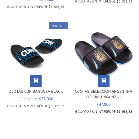
6
CUOTAS SIN INTERÉS DE
$5.333,33
6
CUOTAS SIN INTERÉS DE
$5.333,33
20
%
OFF
OJOTAS CDN BAGUNZA BLACK
OJOTAS SELECCION ARGENTINA
OFICIAL BAGUNZA -
$39.900
$32.000
ENTRENAMIENTO 2025
$47.900
6
CUOTAS SIN INTERÉS DE
$5.333,33
6
CUOTAS SIN INTERÉS DE
$7.983,33