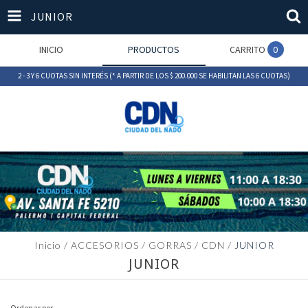
JUNIOR
INICIO
PRODUCTOS
CARRITO
0
2 - 3 Y 6 CUOTAS SIN INTERÉS (* A PARTIR DE LOS $ 200.000 SE HABILITAN LAS 6 CUOTAS)
Inicio
/
ACCESORIOS
/
GORRAS
/
CDN
/
JUNIOR
JUNIOR
Ordenar por