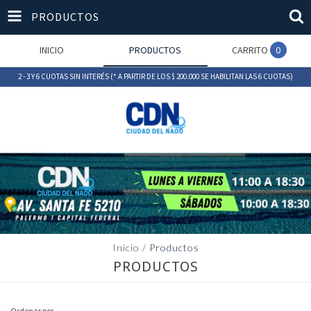
PRODUCTOS
INICIO
PRODUCTOS
CARRITO
0
2 - 3 Y 6 CUOTAS SIN INTERÉS (* A PARTIR DE LOS $ 200.000 SE HABILITAN LAS 6 CUOTAS)
Inicio
/
Productos
PRODUCTOS
Ordenar por