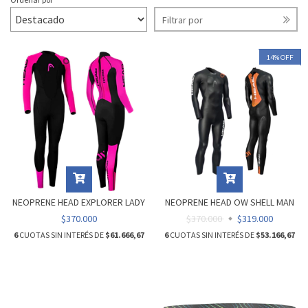
Filtrar por
14
%
OFF
NEOPRENE HEAD EXPLORER LADY
NEOPRENE HEAD OW SHELL MAN
$370.000
$370.000
$319.000
6
CUOTAS SIN INTERÉS DE
$61.666,67
6
CUOTAS SIN INTERÉS DE
$53.166,67