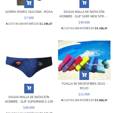
GORRA HYDRO SILICONA - ROSA
DAGUA MALLA DE NATACIÓN
HOMBRE - SLIP SURF NEW SPR-SF
$7.000
011
$49.000
6
CUOTAS SIN INTERÉS DE
$1.166,67
6
CUOTAS SIN INTERÉS DE
$8.166,67
TOALLA DE MICROFIBRA SEAS -
ROJO
$22.000
DAGUA MALLA DE NATACIÓN
6
CUOTAS SIN INTERÉS DE
$3.666,67
HOMBRE - SLIP SUPERMAN S-109
$49.000