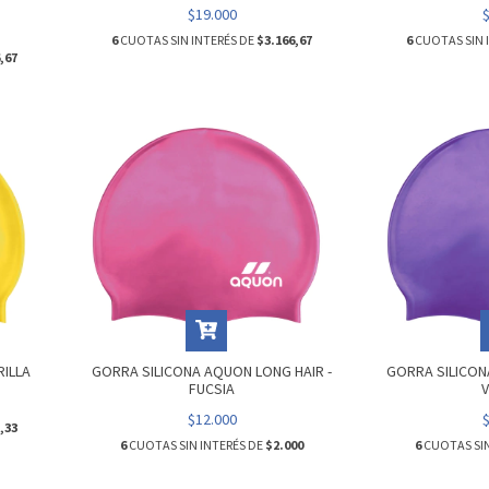
$19.000
6
CUOTAS SIN INTERÉS DE
$3.166,67
6
CUOTAS SIN 
,67
ILLA
GORRA SILICONA AQUON LONG HAIR -
GORRA SILICON
FUCSIA
V
$12.000
,33
6
CUOTAS SIN INTERÉS DE
$2.000
6
CUOTAS SIN