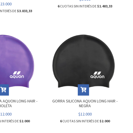
$23.000
6
CUOTAS SIN INTERÉS DE
$1.483,33
INTERÉS DE
$3.833,33
A AQUON LONG HAIR -
GORRA SILICONA AQUON LONG HAIR -
IOLETA
NEGRA
$12.000
$12.000
 INTERÉS DE
$2.000
6
CUOTAS SIN INTERÉS DE
$2.000