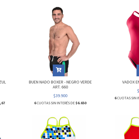
ZUL
BUEN NADO BOXER - NEGRO VERDE
VADOX EN
ART. 660
$39.900
6
CUOTAS SIN I
,67
6
CUOTAS SIN INTERÉS DE
$6.650