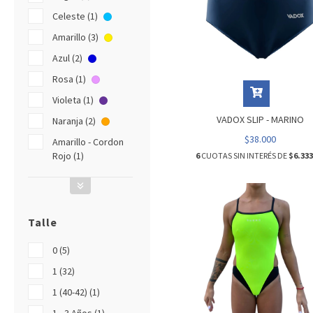
Celeste (1)
Amarillo (3)
Azul (2)
Rosa (1)
Violeta (1)
VADOX SLIP - MARINO
Naranja (2)
$38.000
Amarillo - Cordon
Rojo (1)
6
CUOTAS SIN INTERÉS DE
$6.333
Talle
0 (5)
1 (32)
1 (40-42) (1)