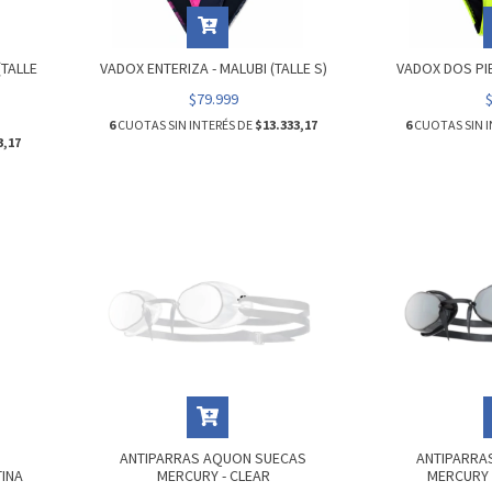
(TALLE
VADOX ENTERIZA - MALUBI (TALLE S)
VADOX DOS PIE
$79.999
6
CUOTAS SIN INTERÉS DE
$13.333,17
6
CUOTAS SIN I
3,17
A
ANTIPARRAS AQUON SUECAS
ANTIPARRA
TINA
MERCURY - CLEAR
MERCURY 