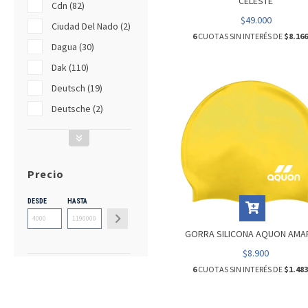
CELESTE
Cdn (82)
$49.000
Ciudad Del Nado (2)
6
CUOTAS SIN INTERÉS DE
$8.166
Dagua (30)
Dak (110)
Deutsch (19)
Deutsche (2)
Precio
DESDE
HASTA
GORRA SILICONA AQUON AMAR
$8.900
6
CUOTAS SIN INTERÉS DE
$1.483