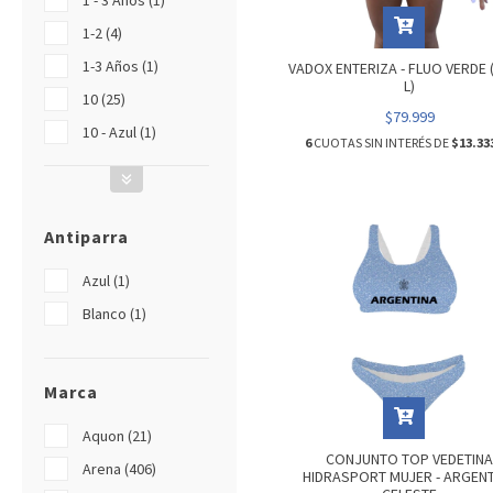
1 - 3 Años (1)
1-2 (4)
1-3 Años (1)
VADOX ENTERIZA - FLUO VERDE 
L)
10 (25)
$79.999
10 - Azul (1)
6
CUOTAS SIN INTERÉS DE
$13.33
Antiparra
Azul (1)
Blanco (1)
Marca
Aquon (21)
CONJUNTO TOP VEDETIN
Arena (406)
HIDRASPORT MUJER - ARGEN