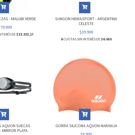
ZAS - MALUBI VERDE
SUNGON HIDRASPORT - ARGENTINA
CELESTE
$79.999
$39.900
NTERÉS DE
$13.333,17
6
CUOTAS SIN INTERÉS DE
$6.650
S AQUON SUECAS
GORRA SILICONA AQUON NARANJA
- MIRROR PLATA
$8.900