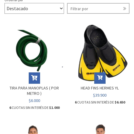
Filtrar por
TIRA PARA MANOPLAS ( POR
HEAD FINS HERMES YL
METRO )
$39.900
$6.000
6
CUOTAS SIN INTERÉS DE
$6.650
6
CUOTAS SIN INTERÉS DE
$1.000