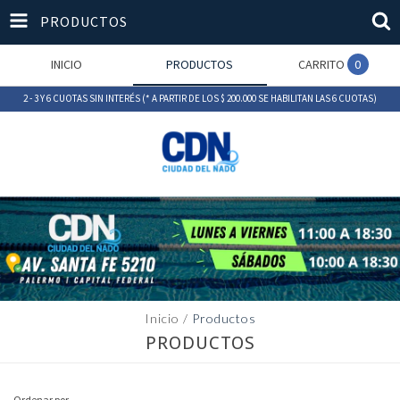
PRODUCTOS
INICIO
PRODUCTOS
CARRITO
0
2 - 3 Y 6 CUOTAS SIN INTERÉS (* A PARTIR DE LOS $ 200.000 SE HABILITAN LAS 6 CUOTAS)
Inicio
/
Productos
PRODUCTOS
Ordenar por