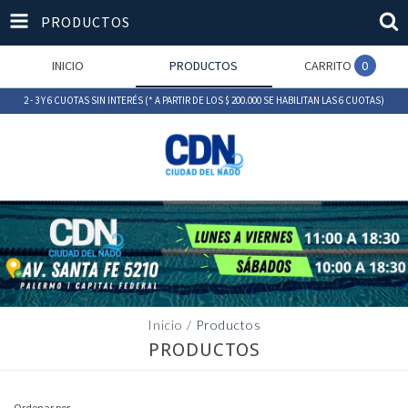
PRODUCTOS
INICIO
PRODUCTOS
CARRITO
0
2 - 3 Y 6 CUOTAS SIN INTERÉS (* A PARTIR DE LOS $ 200.000 SE HABILITAN LAS 6 CUOTAS)
Inicio
/
Productos
PRODUCTOS
Ordenar por