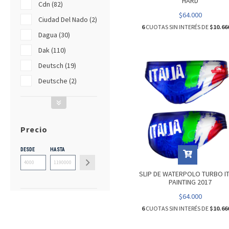
HARD
Cdn (82)
$64.000
Ciudad Del Nado (2)
6
CUOTAS SIN INTERÉS DE
$10.66
Dagua (30)
Dak (110)
Deutsch (19)
Deutsche (2)
Precio
DESDE
HASTA
SLIP DE WATERPOLO TURBO IT
PAINTING 2017
$64.000
6
CUOTAS SIN INTERÉS DE
$10.66