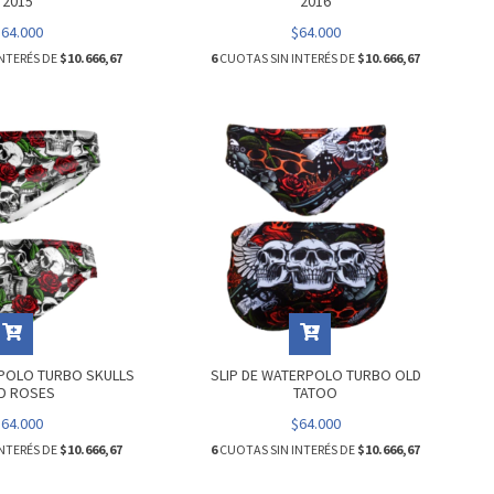
2015
2016
$64.000
$64.000
NTERÉS DE
$10.666,67
6
CUOTAS SIN INTERÉS DE
$10.666,67
RPOLO TURBO SKULLS
SLIP DE WATERPOLO TURBO OLD
D ROSES
TATOO
$64.000
$64.000
NTERÉS DE
$10.666,67
6
CUOTAS SIN INTERÉS DE
$10.666,67