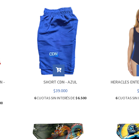
N -
SHORT CDN - AZUL
HERACLES ENTE
$39.000
6
CUOTAS SIN INTERÉS DE
$6.500
6
CUOTAS SIN 
00