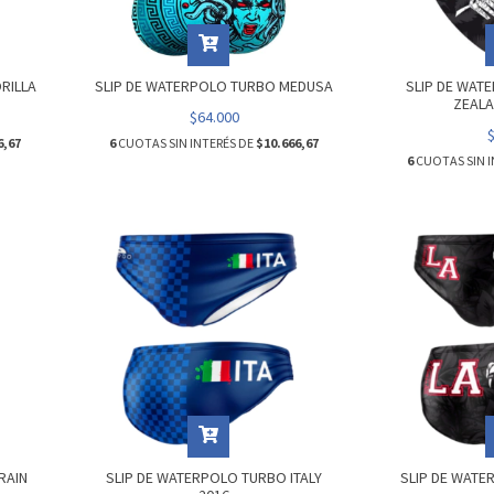
RILLA
SLIP DE WATERPOLO TURBO MEDUSA
SLIP DE WAT
ZEALA
$64.000
6,67
6
CUOTAS SIN INTERÉS DE
$10.666,67
6
CUOTAS SIN I
RAIN
SLIP DE WATERPOLO TURBO ITALY
SLIP DE WATE