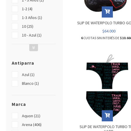
1 - 3 Años (1)
1-2 (4)
1-3 Años (1)
SLIP DE WATERPOLO TURBO GO
10 (25)
$64.000
10 - Azul (1)
6
CUOTAS SIN INTERÉS DE
$10.66
Antiparra
Azul (1)
Blanco (1)
Marca
Aquon (21)
Arena (406)
SLIP DE WATERPOLO TURBO T