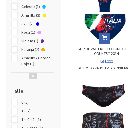
Celeste (1)
Amarillo (3)
Azul (2)
Rosa (1)
Violeta (1)
SLIP DE WATERPOLO TURBO IT
Naranja (2)
COUNTRY 2014
Amarillo - Cordon
$64.000
Rojo (1)
6
CUOTAS SIN INTERÉS DE
$10.66
Talle
0 (5)
1 (32)
1 (40-42) (1)