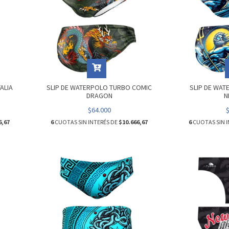
ALIA
SLIP DE WATERPOLO TURBO COMIC
SLIP DE WA
DRAGON
N
$64.000
6,67
6
CUOTAS SIN INTERÉS DE
$10.666,67
6
CUOTAS SIN I